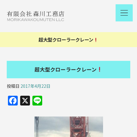
超大型クローラークレーン
超大型クローラークレーン
投稿日
2017年4月22日
F
X
Li
a
n
c
e
e