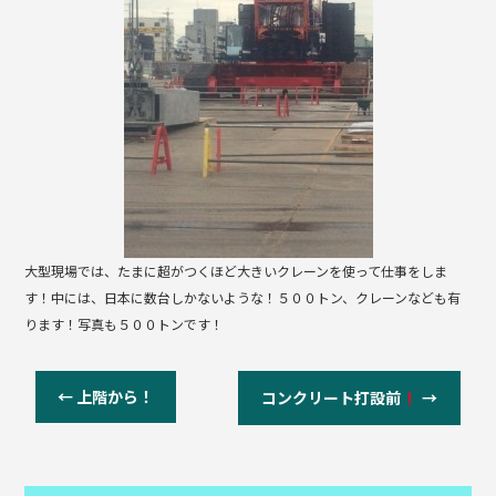
b
o
o
k
大型現場では、たまに超がつくほど大きいクレーンを使って仕事をしま
す！中には、日本に数台しかないような！５００トン、クレーンなども有
ります！写真も５００トンです！
←
上階から！
コンクリート打設前
→