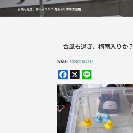
台風も過ぎ、梅雨入りか？|有限会社森川工務店
台風も過ぎ、梅雨入りか
投稿日
2026年6月3日
F
X
Li
a
n
c
e
e
b
o
o