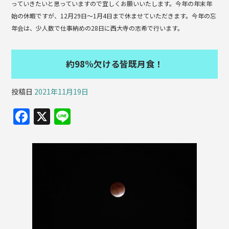
っていきたいと思っていますので宜しくお願いいたします。今年の年末年
始の休暇ですが、12月29日〜1月4日まで休ませていただきます。今年の忘
年会は、少人数で仕事納めの28日に西大寺の志希で行います。
約98%欠ける皆既月食！
投稿日
2021年11月19日
F
X
Li
a
n
c
e
e
b
o
o