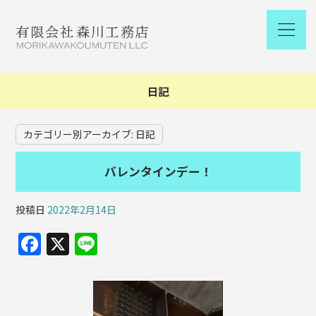
日記
カテゴリー別アーカイブ:
日記
バレンタインデー！
投稿日
2022年2月14日
F
X
Li
a
n
c
e
e