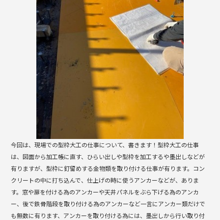
o
k
今回は、現場での型枠大工の仕事について、書きます！型枠大工の仕事
は、図面から加工帳に直す、ひらい出しや型枠を加工するや墨出しなどが
有りますが、型枠に釘留めする金物類を取り付ける仕事が有ります。コン
クリートの中に打ち込んで、仕上げの時に使うアンカーなどが、ありま
す。窓や扉を付ける為のアンカーや天井パネルをぶら下げる為のアンカ
ー、後で鉄骨階段を取り付ける為のアンカーなど一言にアンカー類だけで
も無数に有ります、アンカーを取り付ける為には、墨出しから行い取り付