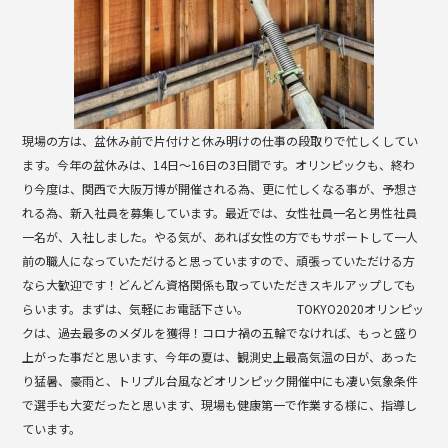
現場の方は、盆休み前で片付けと休み明けの仕事の段取りで忙しくしてい
ます。今年の盆休みは、14日〜16日の3日間です。オリンピックも、終わ
り今度は、関西で大阪万博が開催される為、更に忙しくなる事が、予想さ
れる為、新入社員を募集しています。最近では、女性社員一名と男性社員
一名が、入社しました。やる気が、あれば女性の方でもサポートして一人
前の職人になっていただけると思っていますので、頑張っていただける方
なら大歓迎です！どんどん資格関係も取っていただきスキルアップしても
らいます。まずは、気軽にお電話下さい。 TOKYO2020オリンピッ
クは、過去最多のメダルを獲得！コロナ禍の五輪でなければ、もっと盛り
上がった事だと思います、今年の夏は、観測史上最高気温の日が、あった
り猛暑、豪雨と、トリプル台風などオリンピック開催中にも凄い気象条件
で選手も大変だったと思います、現場も健康第一で作業する様に、指導し
ています。