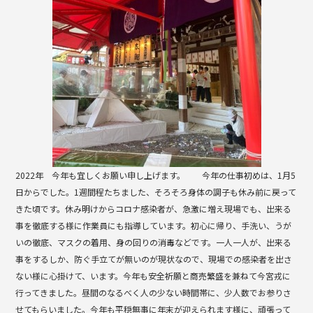
k
2022年 今年も宜しくお願い申し上げます。 今年の仕事初めは、1月5
日からでした。1週間程たちました、そろそろ身体の調子も休み前に戻って
きた頃です。休み明けからコロナ感染者が、急激に増え現場でも、出来る
事を徹底する様に作業員にも指導しています。初心に帰り、手洗い、うが
いの徹底、マスクの着用、身の回りの消毒などです。一人一人が、出来る
事をするしか、防ぐ手立てが無いのが現状なので、現場での感染者を出さ
ない様に心掛けて、います。今年も安全祈願と商売繁盛を兼ねて今宮戎に
行ってきました。昼間のなるべく人の少ない時間帯に、少人数でお参りさ
せてもらいました。今年も平穏無事に年末が迎えられます様に、頑張って