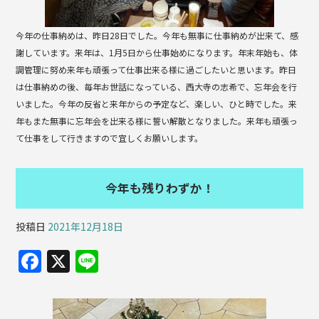
今年の仕事納めは、昨日28日でした。今年も無事に仕事納めが出来て、感
謝しています。来年は、1月5日から仕事始めになります。年末年始も、体
調管理に努め来年も頑張って仕事出来る様に過ごしたいと思います。昨日
は仕事納めの後、毎年お世話になっている、西大寺の志希で、忘年会を行
いました。今年の反省と来年からの予定など、楽しい、ひと時でした。来
年もまた無事に忘年会を出来る様に誓い解散となりました。来年も頑張っ
て仕事をして行きますので宜しくお願いします。
今年も残りわずか！
投稿日
2021年12月18日
F
X
Li
a
n
c
e