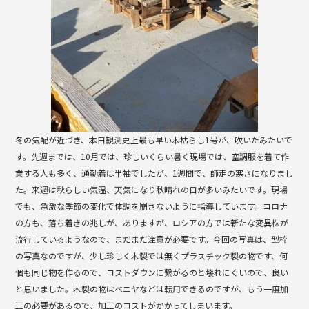
冬の気配が近づき、本日観測史上最も早い木枯らし1号が、吹いたみたいで
す。先週までは、10月では、珍しいくらい暑く現場では、空調服を着て作
業する人も多く、通勤着は半袖でしたが、1週間で、師走の寒さになりまし
た。来週は秋らしい気温、天気になり秋晴れの日が多いみたいです。現場
でも、急激な季節の変化で体調を崩さないように指導しています。コロナ
の方も、落ち着きの兆しが、ありますが、ロシアの方では新たな変異株が
流行しているようなので、まだまだ注意が必要です。今回の写真は、型枠
の写真なのですが、少し珍しく木製では無くプラスチック製の物です、何
個も同じ物を作るので、コストダウンに繋がるのと壊れにくいので、良い
と思いました。木製の物はベニヤなどは転用できるのですが、もう一度加
工の必要があるので、加工のコストがかかってしまいます。