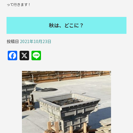
って行きます！
秋は、どこに？
投稿日
2021年10月23日
F
X
Li
a
n
c
e
e
b
o
o
k