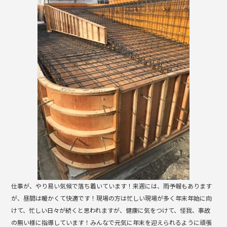
b
o
o
k
仕事が、やり易い気候で落ち着いています！来週には、雨予報もあります
が、昼間は暖かくて快適です！現場の方は忙しい現場が多く年末年始に向
けて、忙しい日々が続くと思われますが、健康に気をつけて、怪我、事故
の無い様に指導しています！みんなで元気に年末を迎えられるように頑張