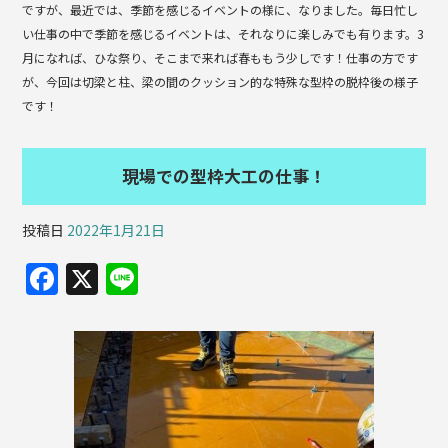
ですが、最近では、季節を感じるイベントの様に、なりました。毎日忙し
い仕事の中で季節を感じるイベントは、それなりに楽しみでも有ります。3
月になれば、ひな祭り、そこまで来れば春ももう少しです！仕事の方です
が、今回は切梁と柱、梁の間のクッション的な特殊な型枠の脱枠後の様子
です！
現場での型枠大工の仕事！
投稿日
2022年1月21日
F
X
Li
a
n
c
e
e
b
o