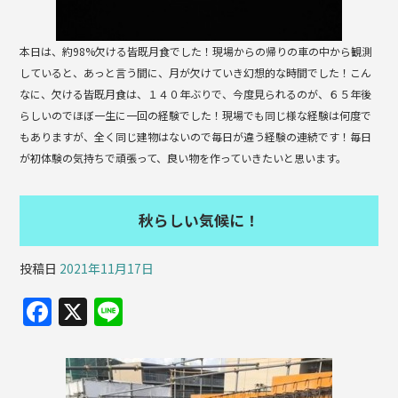
k
本日は、約98%欠ける皆既月食でした！現場からの帰りの車の中から観測
していると、あっと言う間に、月が欠けていき幻想的な時間でした！こん
なに、欠ける皆既月食は、１４０年ぶりで、今度見られるのが、６５年後
らしいのでほぼ一生に一回の経験でした！現場でも同じ様な経験は何度で
もありますが、全く同じ建物はないので毎日が違う経験の連続です！毎日
が初体験の気持ちで頑張って、良い物を作っていきたいと思います。
秋らしい気候に！
投稿日
2021年11月17日
F
X
Li
a
n
c
e
e