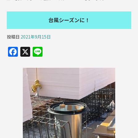
台風シーズンに！
投稿日
2021年9月15日
F
X
Li
a
n
c
e
e
b
o
o
k