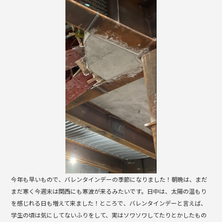
b
o
o
k
今年も早いもので、バレンタインデーの季節になりました！朝晩は、まだ
まだ寒く今週末は関西にも寒波が来るみたいです。日中は、太陽の温もり
を感じれる日も増えて来ました！ところで、バレンタインデーと言えば、
学生の頃は気にしてないふりをして、実はソワソワしてたりとかしたもの