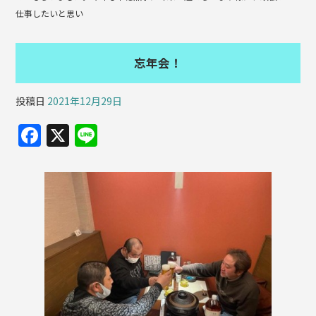
仕事したいと思い
忘年会！
投稿日
2021年12月29日
F
X
Li
a
n
c
e
e
b
o
o
k