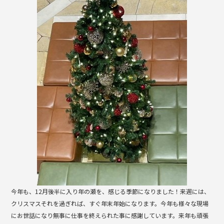
e
b
o
o
k
今年も、12月後半に入り年の瀬を、感じる季節になりました！来週には、
クリスマスそれを過ぎれば、すぐ年末年始になります。今年も様々な現場
にお世話になり無事に仕事を終えられた事に感謝しています。来年も頑張