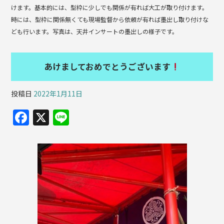
けます。基本的には、型枠に少しでも関係が有れば大工が取り付けます。
時には、型枠に関係無くても現場監督から依頼が有れば墨出し取り付けな
ども行います。写真は、天井インサートの墨出しの様子です。
あけましておめでとうございます
投稿日
2022年1月11日
F
X
Li
a
n
c
e
e
b
o
o